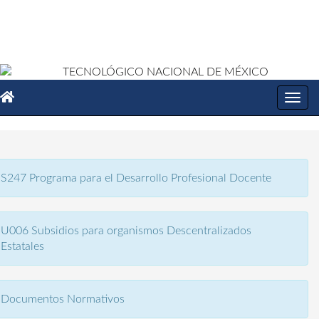
Toggl
navig
S247 Programa para el Desarrollo Profesional Docente
U006 Subsidios para organismos Descentralizados
Estatales
Documentos Normativos