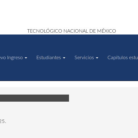
vo Ingreso
Estudiantes
Servicios
Capítulos estu
25.